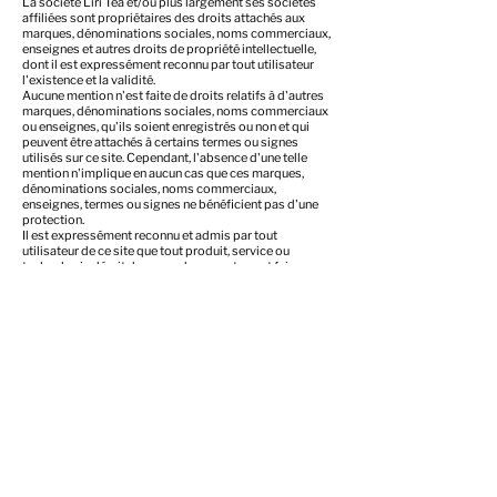
La société Liri Tea et/ou plus largement ses sociétés
affiliées sont propriétaires des droits attachés aux
marques, dénominations sociales, noms commerciaux,
enseignes et autres droits de propriété intellectuelle,
dont il est expressément reconnu par tout utilisateur
l'existence et la validité.
Aucune mention n'est faite de droits relatifs à d'autres
marques, dénominations sociales, noms commerciaux
ou enseignes, qu'ils soient enregistrés ou non et qui
peuvent être attachés à certains termes ou signes
utilisés sur ce site. Cependant, l'absence d'une telle
mention n'implique en aucun cas que ces marques,
dénominations sociales, noms commerciaux,
enseignes, termes ou signes ne bénéficient pas d'une
protection.
Il est expressément reconnu et admis par tout
utilisateur de ce site que tout produit, service ou
technologie décrit dans ces documents peut faire
l'objet d'autres droits de propriété intellectuelle au
profit de la société Liri Tea ou d'un tiers. Aucun droit
d'utiliser de tels droits de propriété intellectuelle n'est
accordé ici.
Remarques
Les informations de ce site peuvent contenir des
inexactitudes techniques ou des erreurs
typographiques. Ces informations peuvent être
périodiquement modifiées et les modifications seront
incorporées dans les nouvelles éditions. La société Liri
Tea peut, à tout moment, sans préavis, apporter des
améliorations ou des changements aux produits, aux