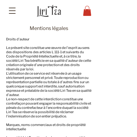
Mentions légales
Droits d'auteur
Le présent site constitue une œuvre de l'esprit au sens
des dispositions des articles L 111-1 et suivants du
Code de la Propriété Intellectuelle et, à ce titre, la
société Liri Tea bénéficie en sa qualité d'auteur de cette
création originale d'une protection et des droits
réservés par la loi.
L'utilisation de ce service est réservée à un usage
strictement personnel et privé. Toute reproduction ou
représentation partielle ou totale à d'autres fins sur un
quelconque support est interdite, sauf autorisation
expresse et préalable de la société Liri Tea en sa qualité
d'auteur.
Le non-respect de cette interdiction constitue une
contrefaçon pouvant engager la responsabilité civile et
pénale du contrefacteur à l'encontre duquel la société
Liri Tea se réserve la possibilité de réclamer
l'indemnisation de son entier préjudice.
Marques, noms commerciaux et droits de propriété
intellectuelle