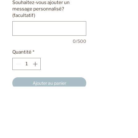
Souhaitez-vous ajouter un
message personnalisé?
(facultatif)
0/500
Quantité
*
Ajouter au panier
Bouquet de 30g de thé des
montagnes (environ 50 tasses) et
10g de myrtilles sauvages.
Festa